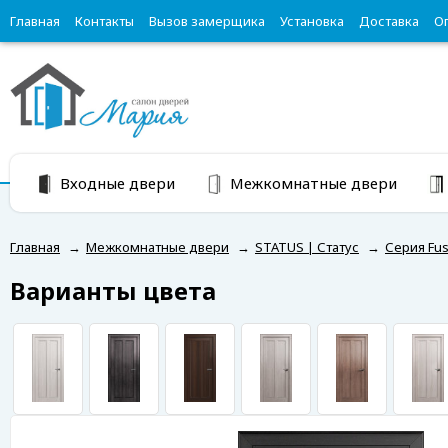
Главная
Контакты
Вызов замерщика
Установка
Доставка
О
Входные двери
Межкомнатные двери
Главная
→
Межкомнатные двери
→
STATUS | Статус
→
Серия Fus
Варианты цвета