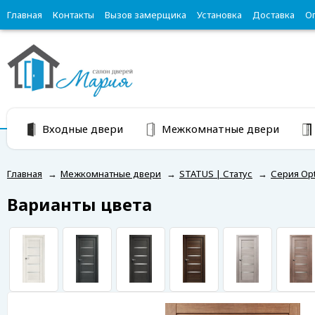
Главная
Контакты
Вызов замерщика
Установка
Доставка
О
Входные двери
Межкомнатные двери
Главная
→
Межкомнатные двери
→
STATUS | Статус
→
Серия Op
Варианты цвета