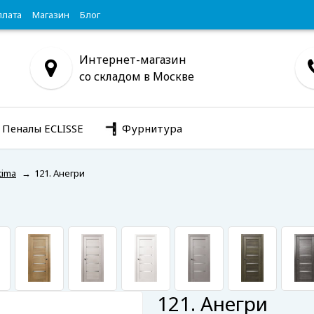
плата
Магазин
Блог
Интернет-магазин
со складом в Москве
Пеналы ECLISSE
Фурнитура
tima
→
121. Анегри
121. Анегри