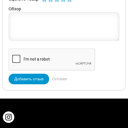
Обзор
Ctrl+Enter